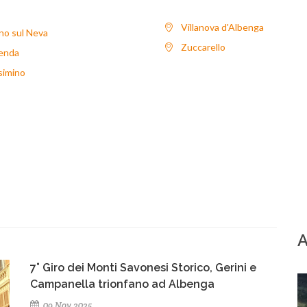
Villanova d'Albenga
no sul Neva
Zuccarello
enda
simino
A
7° Giro dei Monti Savonesi Storico, Gerini e
Campanella trionfano ad Albenga
09 Nov 2025