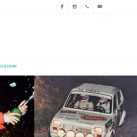
Facebook
Instagram
Domenico
info@sportinfinity.it
347
2978505 -
Franco
DIZIONI
333
2809898