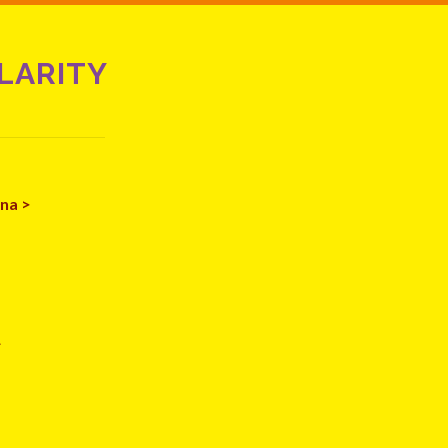
LARITY
ina >
>