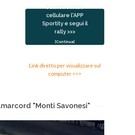
Scarica sul tuo
cellulare l'APP
Sportity e segui il
GMS2025
rally >>>
password
[Continua]
inserisci la seguente
Per accedere ai contenuti
Link diretto per visualizzare sul
computer >>>
marcord "Monti Savonesi"